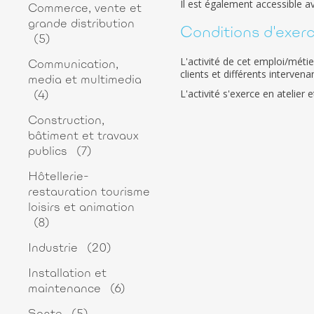
Il est également accessible a
Commerce, vente et
grande distribution
Conditions d'exerci
(5)
L'activité de cet emploi/méti
Communication,
clients et différents intervenan
media et multimedia
L'activité s'exerce en atelie
(4)
Construction,
bâtiment et travaux
publics
(7)
Hôtellerie-
restauration tourisme
loisirs et animation
(8)
Industrie
(20)
Installation et
maintenance
(6)