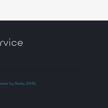
rvice
eets by Redip_SARL