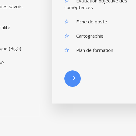
Evaluation objective des
des savoir-
coméptences
Fiche de poste
alité
Cartographie
que (Big5)
Plan de formation
sé