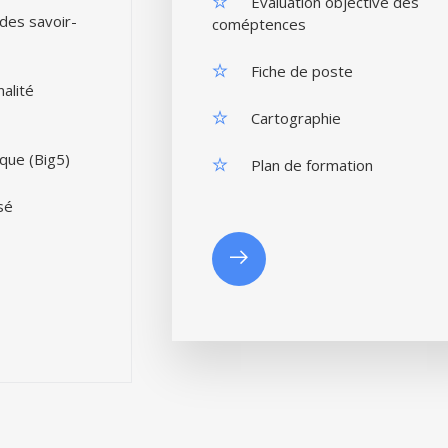
Evaluation objective des
des savoir-
coméptences
Fiche de poste
alité
Cartographie
que (Big5)
Plan de formation
sé