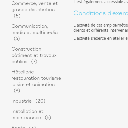
Il est également accessible a
Commerce, vente et
grande distribution
Conditions d'exerci
(5)
L'activité de cet emploi/méti
Communication,
clients et différents intervenan
media et multimedia
L'activité s'exerce en atelie
(4)
Construction,
bâtiment et travaux
publics
(7)
Hôtellerie-
restauration tourisme
loisirs et animation
(8)
Industrie
(20)
Installation et
maintenance
(6)