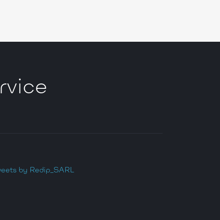
rvice
eets by Redip_SARL